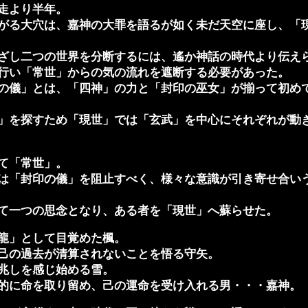
走より半年。
がる大穴は、嘉神の大罪を語るが如く未だ天空に座し、「
ざし二つの世界を分断するには、遙か神話の時代より伝え
行い「常世」からの気の流れを遮断する必要があった。
の儀」とは、「四神」の力と「封印の巫女」が揃って初め
」を探すため「現世」では「玄武」を中心にそれぞれが動
て「常世」。
は「封印の儀」を阻止すべく、様々な意識が引き寄せ合い
て一つの思念となり、ある者を「現世」へ蘇らせた。
龍」として目覚めた楓。
己の過去が清算されないことを悟る守矢。
兆しを感じ始める雪。
的に命を取り留め、己の運命を受け入れる男・・・嘉神。