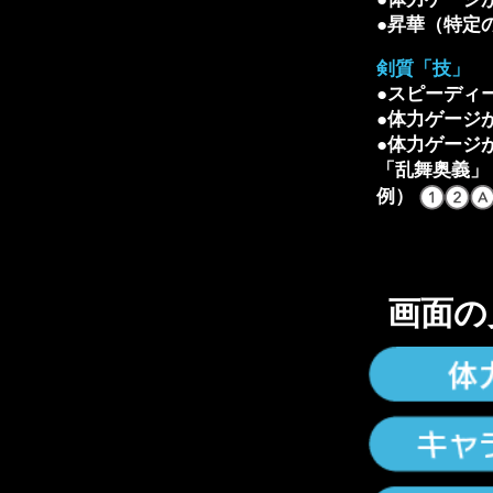
●昇華（特定
剣質「技」
●スピーディ
●体力ゲージ
●体力ゲージ
「乱舞奥義」
例）
画面の