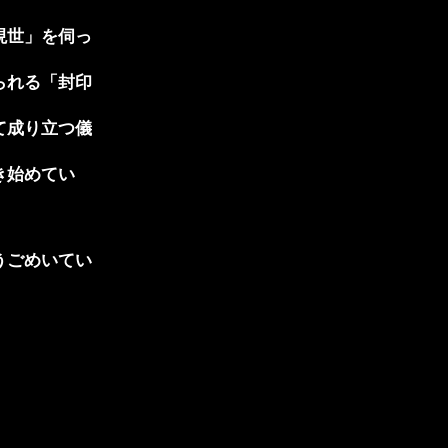
現世」を伺っ
られる「封印
て成り立つ儀
き始めてい
うごめいてい