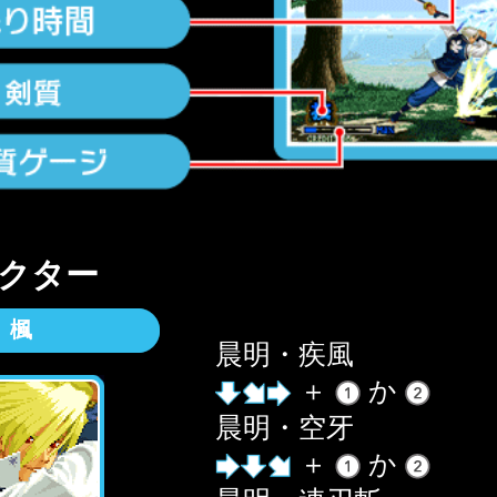
クター
楓
晨明・疾風
＋
か
晨明・空牙
＋
か