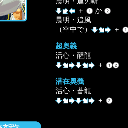
晨明・連刃斬
＋
か
晨明・追風
（空中で）
＋
超奥義
活心・醒龍
＋
潜在奥義
活心・蒼龍
＋
名方守矢