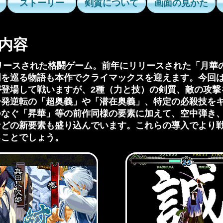
ストーリー
剣質について
画面の見かた
内容
リリースされた格闘ゲーム。前年にリリースされた「月華
を巡る物語も本作でクライマックスを迎えます。今回は
が登場して戦いますが、2種（力と技）の剣質、敵の攻撃
一発逆転の「超奥義」や「潜在奥義」、特定の必殺技を
つなぐ「昇華」等の前作同様の要素に加えて、空中弾き
などの新要素も盛り込んでいます。これらの導入でより
ることでしょう。