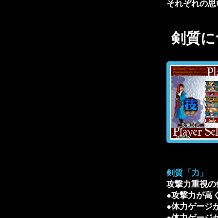
それぞれの思
剣質に
剣質「力」
攻撃力重視の
●攻撃力が高
●体力ゲージ
●体力ゲージ