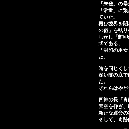
「朱雀」の暴
「常世」に繋
ていた。
再び境界を閉
の儀」を執り
しかし「封印
式である。
「封印の巫女
た。
時を同じくし
深い闇の底で
た。
それらはやが
四神の長「青
天空を仰ぎ、
新たな運命の
そして、奇跡