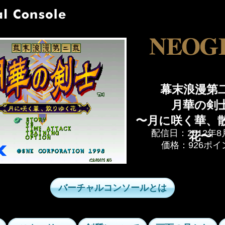
幕末浪漫第
月華の剣
〜月に咲く華、
配信日：2012年8
花〜
価格：926ポイ
バーチャルコンソールとは