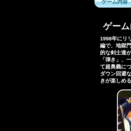
ゲーム内容
ゲーム
1998年に
編で、地獄門
的な剣士達
「弾き」、
て超奥義に
ダウン回避
きが楽しめ