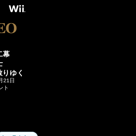
二幕
士
散りゆく
月21日
ント