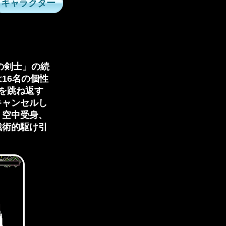
キャラクター
の剣士」の続
16名の個性
を跳ね返す
キャンセルし
、空中受身、
戦術的駆け引