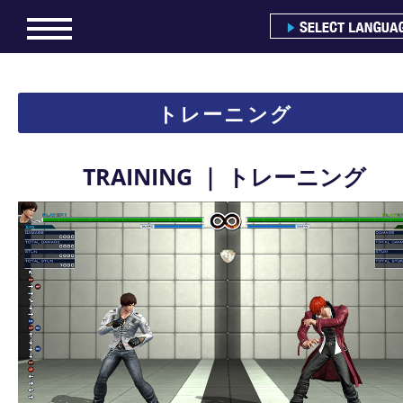
KOF XIV WEB MANUAL
▶︎
ゲームの始め方
3
▶︎
基本操作
2
トレーニング
▶︎
ゲームモード
9
TRAINING ｜ トレーニング
▶︎
オンライン
7